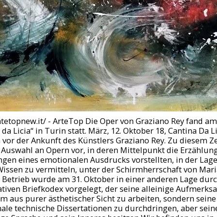
etopnew.it/ - ArteTop Die Oper von Graziano Rey fand am 
da Licia“ in Turin statt. März, 12. Oktober 18, Cantina Da Li
 vor der Ankunft des Künstlers Graziano Rey. Zu diesem Zei
Auswahl an Opern vor, in deren Mittelpunkt die Erzählung 
ngen eines emotionalen Ausdrucks vorstellten, in der Lag
issen zu vermitteln, unter der Schirmherrschaft von Mar
 Betrieb wurde am 31. Oktober in einer anderen Lage durc
ativen Briefkodex vorgelegt, der seine alleinige Aufmerksa
um aus purer ästhetischer Sicht zu arbeiten, sondern seine
le technische Dissertationen zu durchdringen, aber seine