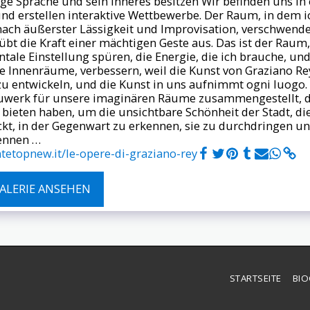
ilige Sprache und sein Inneres besitzen Wir befinden uns i
d erstellen interaktive Wettbewerbe. Der Raum, in dem i
ach äußerster Lässigkeit und Improvisation, verschwendet
t die Kraft einer mächtigen Geste aus. Das ist der Raum,
tale Einstellung spüren, die Energie, die ich brauche, und
 Innenräume, verbessern, weil die Kunst von Graziano Rey 
u entwickeln, und die Kunst in uns aufnimmt ogni luogo. 
uwerk für unsere imaginären Räume zusammengestellt, di
 bieten haben, um die unsichtbare Schönheit der Stadt, die
teckt, in der Gegenwart zu erkennen, sie zu durchdringen u
rennen …
etopnew.it/le-opere-di-graziano-rey
ALERIE ANSEHEN
STARTSEITE
BIO