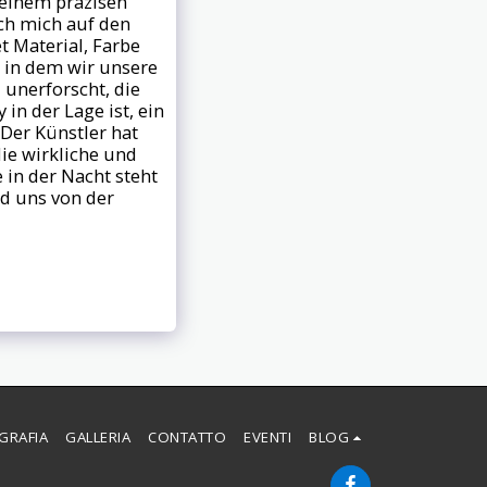
n einem präzisen
ch mich auf den
 Material, Farbe
 in dem wir unsere
 unerforscht, die
in der Lage ist, ein
Der Künstler hat
e wirkliche und
 in der Nacht steht
nd uns von der
GRAFIA
GALLERIA
CONTATTO
EVENTI
BLOG