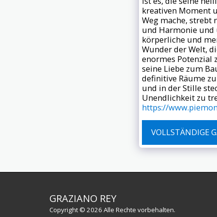
ist es, die seine he
kreativen Moment un
Weg mache, strebt n
und Harmonie und üb
körperliche und men
Wunder der Welt, die
enormes Potenzial z
seine Liebe zum Ba
definitive Räume zu
und in der Stille s
Unendlichkeit zu t
https://www.piemont
VOLLSTÄNDIGE G
GRAZIANO REY
Copyright © 2026 Alle Rechte vorbehalten.