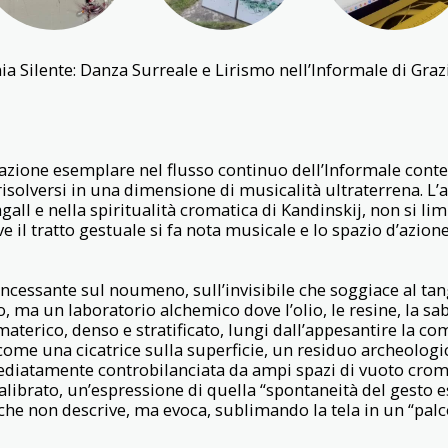
a Silente: Danza Surreale e Lirismo nell’Informale di Gra
tazione esemplare nel flusso continuo dell’Informale conte
isolversi in una dimensione di musicalità ultraterrena. L’ar
all e nella spiritualità cromatica di Kandinskij, non si li
ve il tratto gestuale si fa nota musicale e lo spazio d’azio
 incessante sul noumeno, sull’invisibile che soggiace al ta
, ma un laboratorio alchemico dove l’olio, le resine, la sa
erico, denso e stratificato, lungi dall’appesantire la comp
come una cicatrice sulla superficie, un residuo archeolog
iatamente controbilanciata da ampi spazi di vuoto crom
alibrato, un’espressione di quella “spontaneità del gesto 
o che non descrive, ma evoca, sublimando la tela in un “pal