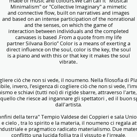
made of music and colours.We can call it "Musical
Minimalism" or "Collective Imaginary" a mimetic
and connective flow, built on narratives and images
and based on an intense participation of the nonrational
and the senses, on which the game of
interaction between individuals and the completed
canvases is based .From a quote from my life
partner Silvana Borio” Color is a means of exerting a
direct influence on the soul, color is the key, the soul
is a piano and with this or that key it makes the soul
vibrate..
gliere ciò che non si vede, il noumeno. Nella filosofia di P
e, invero, l’esigenza di cogliere ciò che non si vede, l’imm
ismo e schiavi (tutti noi) di rigide sbarre, attraverso l'arte
 quello che riesce ad ingannare gli spettatori , ed il buon 
dall'artista.
onfini della terra" Tempio Valdese dei Coppieri e sala Union
 e cielo , tra lo spirito e la materia, il noumeno ci regala at
o industriale e pragmatico radicato materialismo. Due mate
conflitto una lucida follia tra il vissuto e l'irreale.