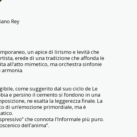
ziano Rey
mporaneo, un apice di lirismo e levità che
tista, erede di una tradizione che affonda le
mita all’atto mimetico, ma orchestra sinfonie
ne armonia.
ngibile, come suggerito dal suo ciclo de Le
bbia e persino il cemento si fondono in una
osizione, ne esalta la leggerezza finale. La
ico di un’emozione primordiale, ma è
atico.
espressivo” che connota l’Informale più puro.
coscenico dell’anima”.