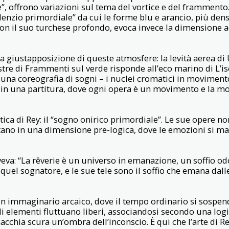
è”, offrono variazioni sul tema del vortice e del frammento.
ilenzio primordiale” da cui le forme blu e arancio, più de
, con il suo turchese profondo, evoca invece la dimensione acq
lla giustapposizione di queste atmosfere: la levità aerea di
estre di Frammenti sul verde risponde all’eco marino di L’iso
 in una coreografia di sogni – i nuclei cromatici in moviment
in una partitura, dove ogni opera è un movimento e la most
ica di Rey: il “sogno onirico primordiale”. Le sue opere n
rtano in una dimensione pre-logica, dove le emozioni si m
iveva: “La rêverie è un universo in emanazione, un soffio o
quel sognatore, e le sue tele sono il soffio che emana dall
 immaginario arcaico, dove il tempo ordinario si sospend
gli elementi fluttuano liberi, associandosi secondo una logi
chia scura un’ombra dell’inconscio. È qui che l’arte di Re