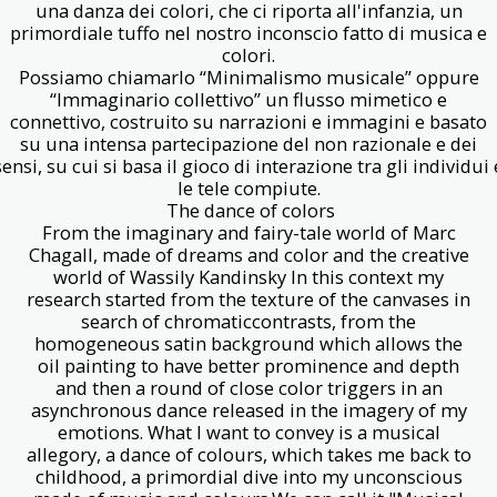
una danza dei colori, che ci riporta all'infanzia, un
primordiale tuffo nel nostro inconscio fatto di musica e
colori.
Possiamo chiamarlo “Minimalismo musicale” oppure
“Immaginario collettivo” un flusso mimetico e
connettivo, costruito su narrazioni e immagini e basato
su una intensa partecipazione del non razionale e dei
sensi, su cui si basa il gioco di interazione tra gli individui 
le tele compiute.
The dance of colors
From the imaginary and fairy-tale world of Marc
Chagall, made of dreams and color and the creative
world of Wassily Kandinsky In this context my
research started from the texture of the canvases in
search of chromaticcontrasts, from the
homogeneous satin background which allows the
oil painting to have better prominence and depth
and then a round of close color triggers in an
asynchronous dance released in the imagery of my
emotions. What I want to convey is a musical
allegory, a dance of colours, which takes me back to
childhood, a primordial dive into my unconscious