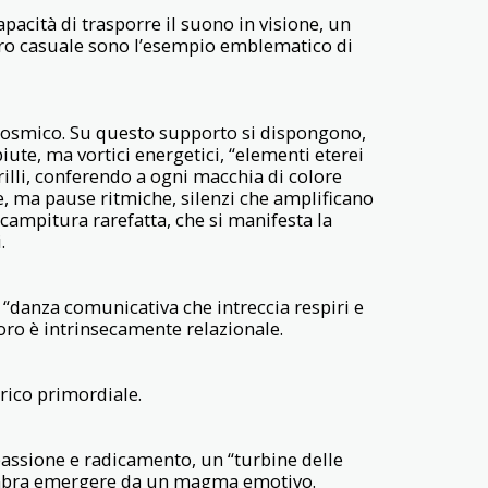
apacità di trasporre il suono in visione, un
o casuale sono l’esempio emblematico di
 cosmico. Su questo supporto si dispongono,
ute, ma vortici energetici, “elementi eterei
rilli, conferendo a ogni macchia di colore
ze, ma pause ritmiche, silenzi che amplificano
 campitura rarefatta, che si manifesta la
.
 “danza comunicativa che intreccia respiri e
voro è intrinsecamente relazionale.
rico primordiale.
passione e radicamento, un “turbine delle
embra emergere da un magma emotivo.